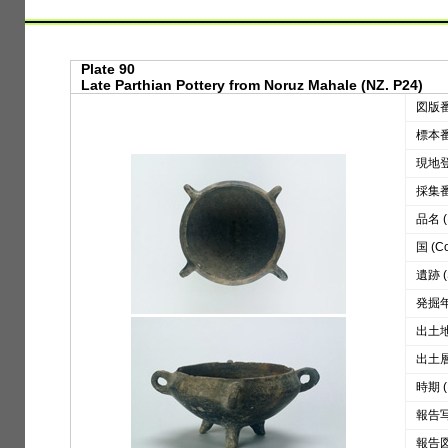
Plate 90
Late Parthian Pottery from Noruz Mahale (NZ. P24)
図版番号
標本番号
現地登録
採集番号
品名 (D
国 (Co
遺跡 (S
発掘年 
出土地区
出土層位
時期 (
報告写真
報告図版