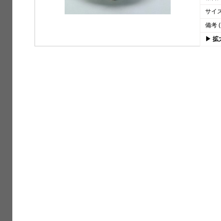
サイズ 
備考 (
▶ 拡