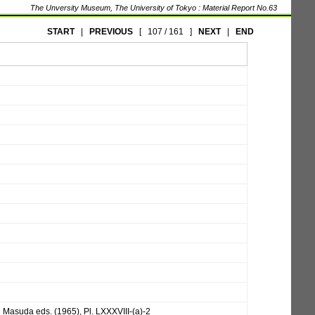
The Unversity Museum, The University of Tokyo : Material Report No.63
START
|
PREVIOUS
[
107 / 161
]
NEXT
|
END
 Masuda eds. (1965), Pl. LXXXVIII-(a)-2