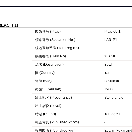
 (LAS. P1)
図版番号 (Plate)
Plate 65.1
標本番号 (Specimen No.)
LAS. P1
現地登録番号 (Iran Reg No)
‐
採集番号 (Field No)
3LASII
品名 (Description)
Bowl
国 (Country)
Iran
遺跡 (Site)
Lasulkan
発掘年 (Season)
1960
出土地区 (Provenance)
Stone-circle II
出土層位 (Level)
I
時期 (Period)
Iron Age I
報告写真 (Published Photo)
-
報告図版 (Published Fig.)
Egami, Fukai and