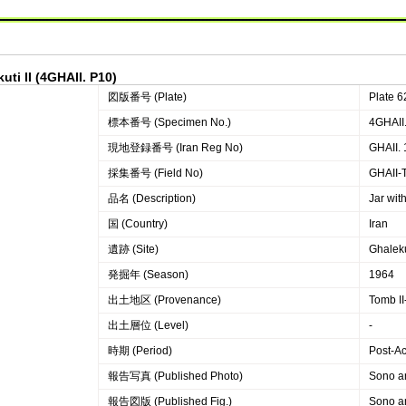
ti II (4GHAII. P10)
図版番号 (Plate)
Plate 6
標本番号 (Specimen No.)
4GHAII
現地登録番号 (Iran Reg No)
GHAII.
採集番号 (Field No)
GHAII-
品名 (Description)
Jar wit
国 (Country)
Iran
遺跡 (Site)
Ghalekut
発掘年 (Season)
1964
出土地区 (Provenance)
Tomb II
出土層位 (Level)
-
時期 (Period)
Post-A
報告写真 (Published Photo)
Sono an
報告図版 (Published Fig.)
Sono an