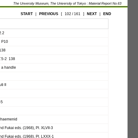
The Unversity Museum, The University of Tokyo : Material Report No.63
START
|
PREVIOUS
[
102 / 161
]
NEXT
|
END
2.2
. P10
 138
T.5-2 138
h a handle
i II
-5
chaemenid
d Fukai eds. (1968), Pl. XLVII-3
d Fukai eds. (1968), Pl. LXXX-1