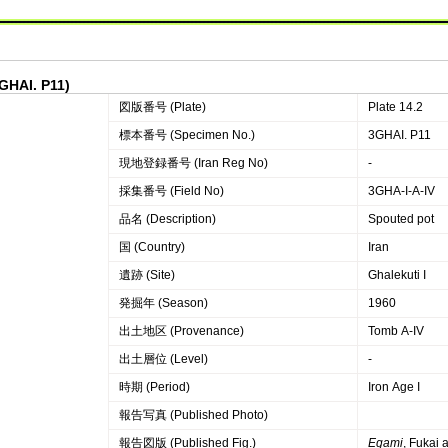
3GHAI. P11)
図版番号 (Plate)
Plate 14.2
標本番号 (Specimen No.)
3GHAI. P11
現地登録番号 (Iran Reg No)
‐
採集番号 (Field No)
3GHA-I-A-IV
品名 (Description)
Spouted pot
国 (Country)
Iran
遺跡 (Site)
Ghalekuti I
発掘年 (Season)
1960
出土地区 (Provenance)
Tomb A-IV
出土層位 (Level)
-
時期 (Period)
Iron Age I
報告写真 (Published Photo)
報告図版 (Published Fig.)
Egami
, Fukai 