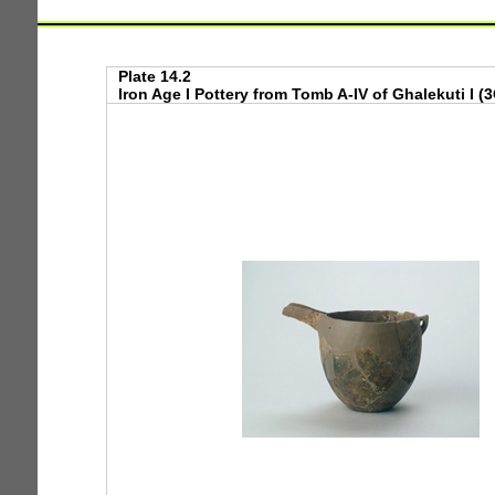
Plate 14.2
Iron Age I Pottery from Tomb A-IV of Ghalekuti I (