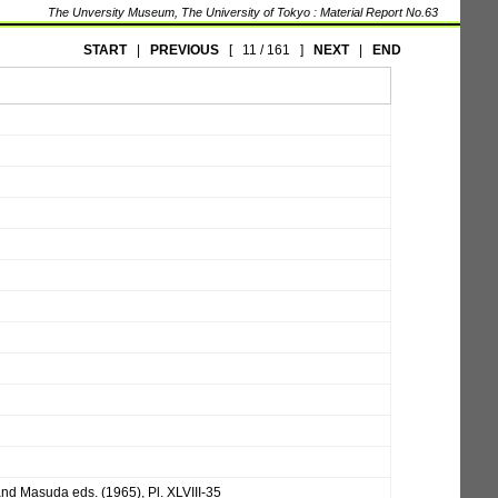
The Unversity Museum, The University of Tokyo : Material Report No.63
START
|
PREVIOUS
[
11 / 161
]
NEXT
|
END
and Masuda eds. (1965), Pl. XLVIII-35