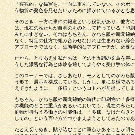
「客観的」な描写を、一向に重んじていない。そのポー
う物質の発色を見せたいがために描かれているかとも思
そのとき、一方に事件の報道という役割があり、他方に
は、現在の私たちが自明のものとして持っている「印刷
みたにすぎない。それはもちろん、かわら版や新聞錦絵
なく、特定の仕方で組み合わせなければ生まれない綜合
アプローチではなく、生態学的なアプローチが、必要な
だから、とりあえず私たちは、その七五調の文章を声に
うした濃密な行為と体験を通してようやく受け手の体に
このコーナーでは、さしあたり、モノとしてのかわら版
う形で、展示を構成している。しかし、単に多様である
えてきたように、「多様」というコトバが前提してしま
もちろん、かわら版や新聞錦絵の時代に印刷物の「多様
の機能のどこに重点があるかにおいても、現在の私たち
刷物が持ちうる働きの可能性は、「多様」なはたらきと
しての」という言い方でつかまえようとしてみたのであ
たとえ切りぬき、貼り込むことに重点があることが明ら