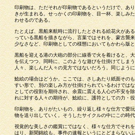
印刷物は、ただそれが印刷物であるというだけで、あり
きが生まれる。せっかくの印刷物を、目一杯、楽しみた
わせるのである。
たとえば、黒船来航時に流行したとされる絵花火がある
っている黒船を描きながら、言葉ではそれを、蒙古襲来
少なさなど、印刷物としての様態においてもかわら版と
黒船を迎える港の大砲の部分に線香で火を着けると、大
を伝えつつ、同時に、このような遊びを仕掛けてしまう
人々、楽しんだ人々の見方ではないだろう。同じように
鯰絵の場合はどうか。ここでは、さしあたり紙面そのも
すい形で、別の楽しみ方が仕掛けられているわけではな
としての役割を期待され、余震に震える人心の不安を除
れに対する人々の期待が、鯰絵に、護符としての力・役
印刷物を、ありがたいもの、繰り返し様々な仕方で愛玩
物を送り出していく。そうしたサイクルの中にこの時代
視覚的な美しさの鑑賞にではなく、様々な仕方でそれを
はり、新聞錦絵も、事件の速報というにとどまらないふ