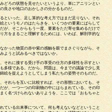
みどろの状態を見せたいというより、単にアニリンとい
の良さや地口のおかしさの分かるものだ。
るといった、足し算的な考え方ではまだ足りない。それ
絵というモノのはたらきを、いくつかの要素にばらして
だが、そこからもう一度、要素をただ寄せ集めるだけで
り方をまるごと理解するためには、いわば、解剖学的な
なかった物質の赤や紫の感触を眼でまさぐりながら、そ
みようと試みるべきではないか。
、それに接する受け手の享受の仕方の多様性を示すとい
も多様である。だから、問題は、今までの議論で少し見
錦絵を捉えようとしてしまう私たちの姿勢そのものだ。
、それらを互いに比較すれば、その形態においても、そ
だが、一つ一つの印刷物の中にはらまれている、その印
まく名づけられないありようを、ここでは「おもちゃと
れている出来事について、何も考えないなどということ