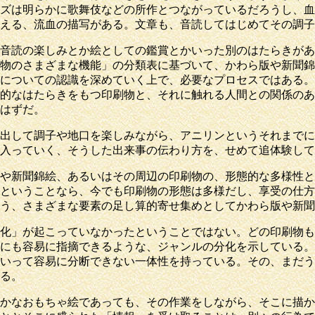
ズは明らかに歌舞伎などの所作とつながっているだろうし、血
える、流血の描写がある。文章も、音読してはじめてその調子
音読の楽しみとか絵としての鑑賞とかいった別のはたらきがあ
物のさまざまな機能」の分類表に基づいて、かわら版や新聞錦
についての認識を深めていく上で、必要なプロセスではある。
的なはたらきをもつ印刷物と、それに触れる人間との関係のあ
はずだ。
出して調子や地口を楽しみながら、アニリンというそれまでに
入っていく、そうした出来事の伝わり方を、せめて追体験して
や新聞錦絵、あるいはその周辺の印刷物の、形態的な多様性と
ということなら、今でも印刷物の形態は多様だし、享受の仕方
う、さまざまな要素の足し算的寄せ集めとしてかわら版や新聞
化」が起こっていなかったということではない。どの印刷物も
にも容易に指摘できるような、ジャンルの分化を示している。
いって容易に分断できない一体性を持っている。その、まだう
る。
かなおもちゃ絵であっても、その作業をしながら、そこに描か