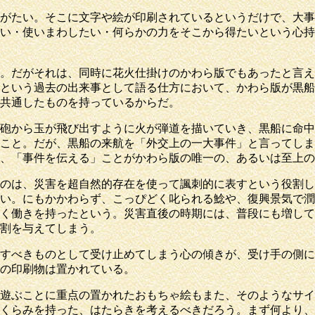
がたい。そこに文字や絵が印刷されているというだけで、大事
い・使いまわしたい・何らかの力をそこから得たいという心持
。だがそれは、同時に花火仕掛けのかわら版でもあったと言え
という過去の出来事として語る仕方において、かわら版が黒船
共通したものを持っているからだ。
砲から玉が飛び出すように火が弾道を描いていき、黒船に命中
こと。だが、黒船の来航を「外交上の一大事件」と言ってしま
、「事件を伝える」ことがかわら版の唯一の、あるいは至上
のは、災害を超自然的存在を使って諷刺的に表すという役割し
い。にもかかわらず、こっぴどく叱られる鯰や、復興景気で潤
く働きを持ったという。災害直後の時期には、普段にも増して
割を与えてしまう。
すべきものとして受け止めてしまう心の傾きが、受け手の側に
の印刷物は置かれている。
遊ぶことに重点の置かれたおもちゃ絵もまた、そのようなサイ
くらみを持った、はたらきを考えるべきだろう。まず何より、