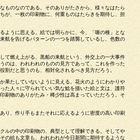
なものなのである。そのありがたさから、様々なはたら
ちが、一枚の印刷物に、何重ものはたらきを期待し、担
るように思える。絵では明らかに、今、「噺の種」とな
来航を告げるパターンの一つを踏襲しているし、色数の
して燃え上がる。黒船の来航という、外交上の一大事件
うのは、われわれのものの見方であって、これを作った
の役割だと思うのも、相対化されるべき見方だろう。
か果たしていないように見える。花火のようにわかりや
った人々に守られていい気な鯰を描いた絵と文は、護符
印刷物のありがたみ・稀少性は高まっていただろう。そ
あり、作り手もまたそれに応えるように密度の高い印刷
クルの中の印刷物の、典型として理解できる。そしてや
その絵も文章も、われわれが今日新聞に期待するような