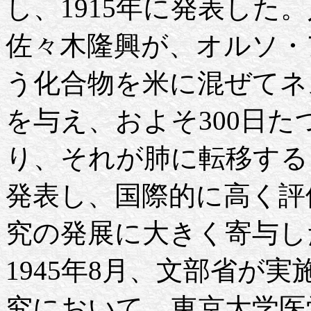
し、1915年に発表した
佐々木隆興が、オルソ・
う化合物を米に混ぜてネ
を与え、およそ300日
り、それが肺に転移するこ
発表し、国際的に高く評
究の発展に大きく寄与し
1945年8月、文部省が
究において、東京大学医