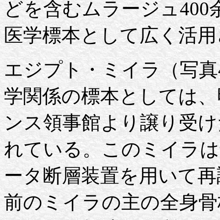
どを含むムラージュ40
医学標本として広く活用
エジプト・ミイラ（写真
学関係の標本としては、明治
ンス領事館より譲り受け
れている。このミイラは
ータ断層装置を用いて再調
前のミイラの主の全身骨