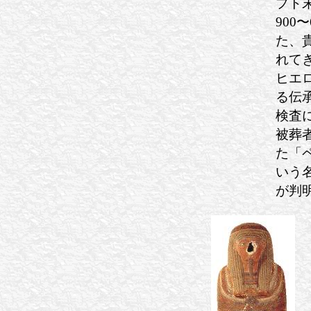
プト
900
た、
れて
ヒエ
る伝
検査
被葬
た「
いう
が判