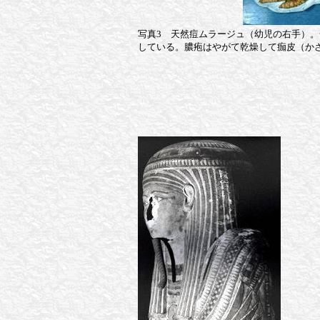
写真3 天然痘ムラージュ（幼児の右手）
している。膿疱はやがて乾燥して痂皮（か