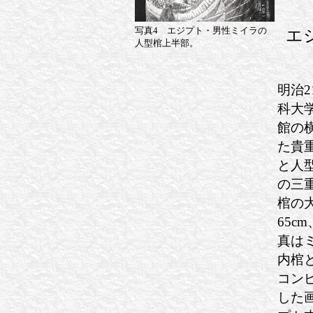
写真4 エジプト・男性ミイラの
エ
人型棺上半部。
明治2
科大
館の
た貴
と人
の三
棺の大
65c
真は
内棺
コン
した