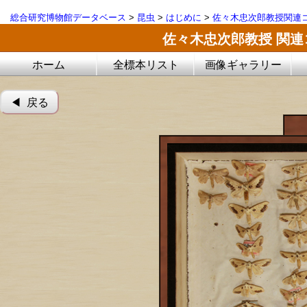
総合研究博物館データベース
>
昆虫
>
はじめに
>
佐々木忠次郎教授関連
佐々木忠次郎教授 関
ホーム
全標本リスト
画像ギャラリー
◀︎ 戻る