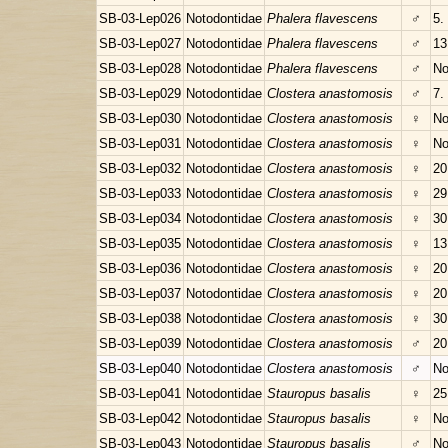
SB-03-Lep026
Notodontidae
Phalera flavescens
♂
5.
SB-03-Lep027
Notodontidae
Phalera flavescens
♂
13
SB-03-Lep028
Notodontidae
Phalera flavescens
♂
No
SB-03-Lep029
Notodontidae
Clostera anastomosis
♂
7.
SB-03-Lep030
Notodontidae
Clostera anastomosis
♀
No
SB-03-Lep031
Notodontidae
Clostera anastomosis
♀
No
SB-03-Lep032
Notodontidae
Clostera anastomosis
♀
20
SB-03-Lep033
Notodontidae
Clostera anastomosis
♀
29
SB-03-Lep034
Notodontidae
Clostera anastomosis
♀
30
SB-03-Lep035
Notodontidae
Clostera anastomosis
♀
13
SB-03-Lep036
Notodontidae
Clostera anastomosis
♀
20
SB-03-Lep037
Notodontidae
Clostera anastomosis
♀
20
SB-03-Lep038
Notodontidae
Clostera anastomosis
♀
30
SB-03-Lep039
Notodontidae
Clostera anastomosis
♂
20
SB-03-Lep040
Notodontidae
Clostera anastomosis
♂
No
SB-03-Lep041
Notodontidae
Stauropus basalis
♀
25
SB-03-Lep042
Notodontidae
Stauropus basalis
♀
No
SB-03-Lep043
Notodontidae
Stauropus basalis
♂
No