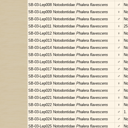
SB-03-Lep008
Notodontidae
Phalera flavescens
♂
No
SB-03-Lep009
Notodontidae
Phalera flavescens
♀
No
SB-03-Lep010
Notodontidae
Phalera flavescens
♂
No
SB-03-Lep011
Notodontidae
Phalera flavescens
♀
25
SB-03-Lep012
Notodontidae
Phalera flavescens
♀
No
SB-03-Lep013
Notodontidae
Phalera flavescens
♀
No
SB-03-Lep014
Notodontidae
Phalera flavescens
♂
No
SB-03-Lep015
Notodontidae
Phalera flavescens
♀
No
SB-03-Lep016
Notodontidae
Phalera flavescens
♂
No
SB-03-Lep017
Notodontidae
Phalera flavescens
♂
No
SB-03-Lep018
Notodontidae
Phalera flavescens
♂
No
SB-03-Lep019
Notodontidae
Phalera flavescens
♀
No
SB-03-Lep020
Notodontidae
Phalera flavescens
♂
No
SB-03-Lep021
Notodontidae
Phalera flavescens
♀
No
SB-03-Lep022
Notodontidae
Phalera flavescens
♀
No
SB-03-Lep023
Notodontidae
Phalera flavescens
♂
1.
SB-03-Lep024
Notodontidae
Phalera flavescens
♂
No
SB-03-Lep025
Notodontidae
Phalera flavescens
♂
No