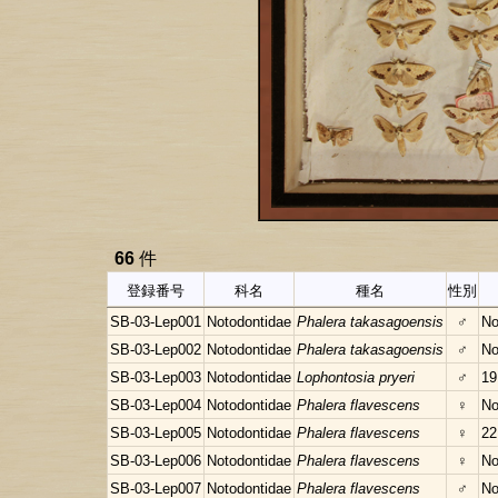
66
件
登録番号
科名
種名
性別
SB-03-Lep001
Notodontidae
Phalera takasagoensis
♂
No
SB-03-Lep002
Notodontidae
Phalera takasagoensis
♂
No
SB-03-Lep003
Notodontidae
Lophontosia pryeri
♂
19
SB-03-Lep004
Notodontidae
Phalera flavescens
♀
No
SB-03-Lep005
Notodontidae
Phalera flavescens
♀
22
SB-03-Lep006
Notodontidae
Phalera flavescens
♀
No
SB-03-Lep007
Notodontidae
Phalera flavescens
♂
No