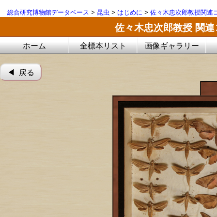
総合研究博物館データベース
>
昆虫
>
はじめに
>
佐々木忠次郎教授関連
佐々木忠次郎教授 関
ホーム
全標本リスト
画像ギャラリー
◀︎ 戻る