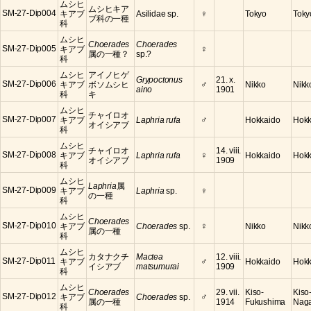
ムシヒ
ムシヒキア
♀
SM-27-Dip004
キアブ
Asilidae sp.
Tokyo
Toky
ブ科の一種
科
ムシヒ
Choerades
Choerades
♀
SM-27-Dip005
キアブ
属の一種？
sp.?
科
ムシヒ
アイノヒゲ
Grypoctonus
21. x.
♂
SM-27-Dip006
キアブ
ボソムシヒ
Nikko
Nikko
aino
1901
科
キ
ムシヒ
チャイロオ
♂
SM-27-Dip007
キアブ
Laphria rufa
Hokkaido
Hokk
オイシアブ
科
ムシヒ
チャイロオ
14. viii.
♀
SM-27-Dip008
キアブ
Laphria rufa
Hokkaido
Hokk
オイシアブ
1909
科
ムシヒ
Laphria
属
♀
SM-27-Dip009
キアブ
Laphria
sp.
の一種
科
ムシヒ
Choerades
♀
SM-27-Dip010
キアブ
Choerades
sp.
Nikko
Nikko
属の一種
科
ムシヒ
カタナクチ
Mactea
12. viii.
♂
SM-27-Dip011
キアブ
Hokkaido
Hokk
イシアブ
matsumurai
1909
科
ムシヒ
Choerades
29. vii.
Kiso-
Kiso
♂
SM-27-Dip012
キアブ
Choerades
sp.
属の一種
1914
Fukushima
Nag
科