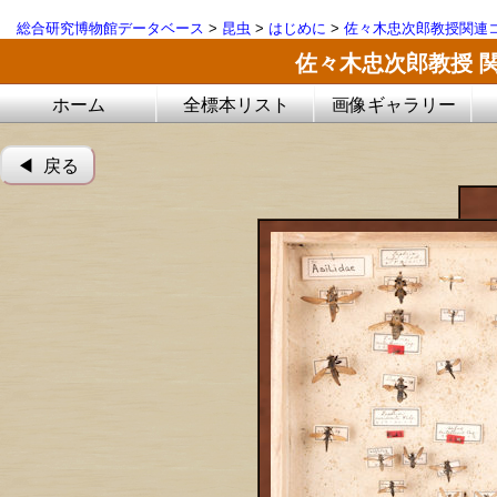
総合研究博物館データベース
>
昆虫
>
はじめに
>
佐々木忠次郎教授関連コ
佐々木忠次郎教授 
ホーム
全標本リスト
画像ギャラリー
◀︎ 戻る