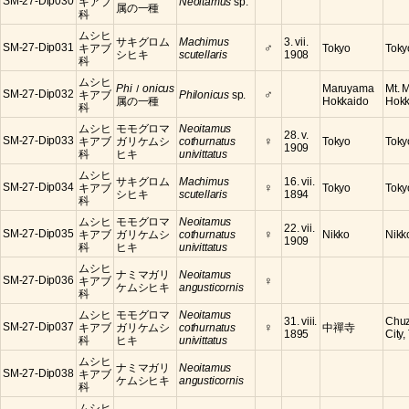
SM-27-Dip030
キアブ
Neoitamus
sp.
属の一種
科
ムシヒ
サキグロム
Machimus
3. vii.
♂
SM-27-Dip031
キアブ
Tokyo
Toky
シヒキ
scutellaris
1908
科
ムシヒ
Phiｌonicus
Maruyama
Mt. 
♂
SM-27-Dip032
キアブ
Philonicus
sp.
属の一種
Hokkaido
Hokk
科
ムシヒ
モモグロマ
Neoitamus
28. v.
♀
SM-27-Dip033
キアブ
ガリケムシ
cothurnatus
Tokyo
Toky
1909
科
ヒキ
univittatus
ムシヒ
サキグロム
Machimus
16. vii.
♀
SM-27-Dip034
キアブ
Tokyo
Toky
シヒキ
scutellaris
1894
科
ムシヒ
モモグロマ
Neoitamus
22. vii.
♀
SM-27-Dip035
キアブ
ガリケムシ
cothurnatus
Nikko
Nikko
1909
科
ヒキ
univittatus
ムシヒ
ナミマガリ
Neoitamus
♀
SM-27-Dip036
キアブ
ケムシヒキ
angusticornis
科
ムシヒ
モモグロマ
Neoitamus
31. viii.
Chuz
♀
SM-27-Dip037
キアブ
ガリケムシ
cothurnatus
中禪寺
1895
City,
科
ヒキ
univittatus
ムシヒ
ナミマガリ
Neoitamus
SM-27-Dip038
キアブ
ケムシヒキ
angusticornis
科
ムシヒ