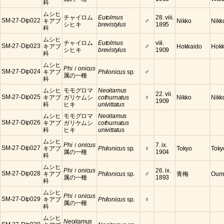
科
ムシヒ
チャイロム
Eutolmus
28. viii.
♂
SM-27-Dip022
キアブ
Nikko
Nikko
シヒキ
brevistylus
1895
科
ムシヒ
チャイロム
Eutolmus
viii.
♂
SM-27-Dip023
キアブ
Hokkaido
Hokk
シヒキ
brevistylus
1909
科
ムシヒ
Phiｌonicus
♂
SM-27-Dip024
キアブ
Philonicus
sp.
属の一種
科
ムシヒ
モモグロマ
Neoitamus
22. vii.
♀
SM-27-Dip025
キアブ
ガリケムシ
cothurnatus
Nikko
Nikko
1909
科
ヒキ
univittatus
ムシヒ
モモグロマ
Neoitamus
SM-27-Dip026
キアブ
ガリケムシ
cothurnatus
科
ヒキ
univittatus
ムシヒ
Phiｌonicus
7. ix.
♀
SM-27-Dip027
キアブ
Philonicus
sp.
Tokyo
Toky
属の一種
1904
科
ムシヒ
Phiｌonicus
26. ix.
♂
SM-27-Dip028
キアブ
Philonicus
sp.
青梅
Oume
属の一種
1893
科
ムシヒ
Phiｌonicus
♀
SM-27-Dip029
キアブ
Philonicus
sp.
属の一種
科
ムシヒ
Neoitamus