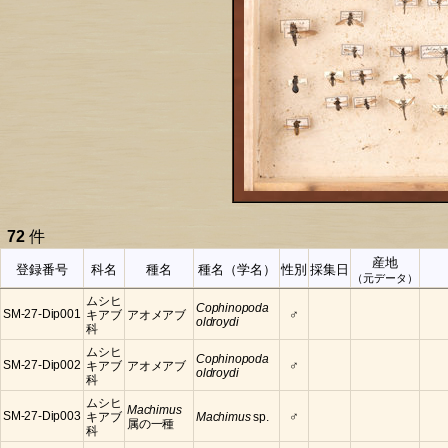
72
件
産地
登録番号
科名
種名
種名（学名）
性別
採集日
（元データ）
ムシヒ
Cophinopoda
♂
SM-27-Dip001
キアブ
アオメアブ
oldroydi
科
ムシヒ
Cophinopoda
♂
SM-27-Dip002
キアブ
アオメアブ
oldroydi
科
ムシヒ
Machimus
♂
SM-27-Dip003
キアブ
Machimus
sp.
属の一種
科