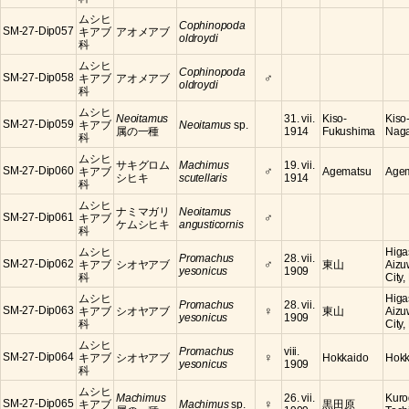
ムシヒ
Cophinopoda
SM-27-Dip057
キアブ
アオメアブ
oldroydi
科
ムシヒ
Cophinopoda
♂
SM-27-Dip058
キアブ
アオメアブ
oldroydi
科
ムシヒ
Neoitamus
31. vii.
Kiso-
Kiso
SM-27-Dip059
キアブ
Neoitamus
sp.
属の一種
1914
Fukushima
Nag
科
ムシヒ
サキグロム
Machimus
19. vii.
♂
SM-27-Dip060
キアブ
Agematsu
Agem
シヒキ
scutellaris
1914
科
ムシヒ
ナミマガリ
Neoitamus
♂
SM-27-Dip061
キアブ
ケムシヒキ
angusticornis
科
ムシヒ
Higa
Promachus
28. vii.
♂
SM-27-Dip062
キアブ
シオヤアブ
東山
Aizu
yesonicus
1909
科
City
ムシヒ
Higa
Promachus
28. vii.
♀
SM-27-Dip063
キアブ
シオヤアブ
東山
Aizu
yesonicus
1909
科
City
ムシヒ
Promachus
viii.
♀
SM-27-Dip064
キアブ
シオヤアブ
Hokkaido
Hokk
yesonicus
1909
科
ムシヒ
Machimus
26. vii.
Kuro
♀
SM-27-Dip065
キアブ
Machimus
sp.
黒田原