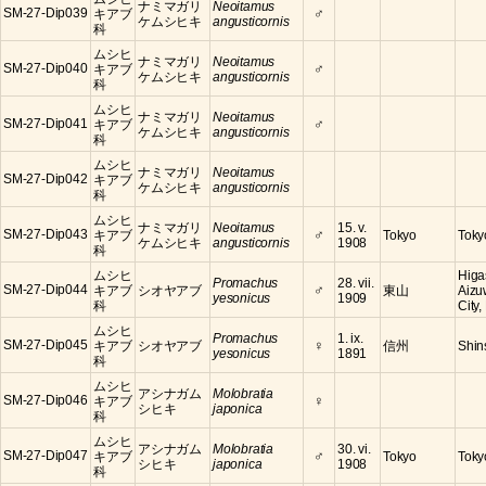
ナミマガリ
Neoitamus
♂
SM-27-Dip039
キアブ
ケムシヒキ
angusticornis
科
ムシヒ
ナミマガリ
Neoitamus
♂
SM-27-Dip040
キアブ
ケムシヒキ
angusticornis
科
ムシヒ
ナミマガリ
Neoitamus
♂
SM-27-Dip041
キアブ
ケムシヒキ
angusticornis
科
ムシヒ
ナミマガリ
Neoitamus
SM-27-Dip042
キアブ
ケムシヒキ
angusticornis
科
ムシヒ
ナミマガリ
Neoitamus
15. v.
♂
SM-27-Dip043
キアブ
Tokyo
Toky
ケムシヒキ
angusticornis
1908
科
ムシヒ
Higa
Promachus
28. vii.
♂
SM-27-Dip044
キアブ
シオヤアブ
東山
Aizu
yesonicus
1909
科
City
ムシヒ
Promachus
1. ix.
♀
SM-27-Dip045
キアブ
シオヤアブ
信州
Shin
yesonicus
1891
科
ムシヒ
アシナガム
Molobratia
♀
SM-27-Dip046
キアブ
シヒキ
japonica
科
ムシヒ
アシナガム
Molobratia
30. vi.
♂
SM-27-Dip047
キアブ
Tokyo
Toky
シヒキ
japonica
1908
科