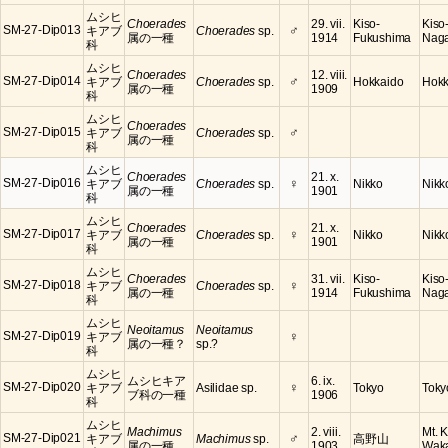
ムシヒ
Choerades
29. vii.
Kiso-
Kiso
♂
SM-27-Dip013
キアブ
Choerades
sp.
属の一種
1914
Fukushima
Nag
科
ムシヒ
Choerades
12. viii.
♂
SM-27-Dip014
キアブ
Choerades
sp.
Hokkaido
Hokk
属の一種
1909
科
ムシヒ
Choerades
♂
SM-27-Dip015
キアブ
Choerades
sp.
属の一種
科
ムシヒ
Choerades
21. x.
♀
SM-27-Dip016
キアブ
Choerades
sp.
Nikko
Nikko
属の一種
1901
科
ムシヒ
Choerades
21. x.
♀
SM-27-Dip017
キアブ
Choerades
sp.
Nikko
Nikko
属の一種
1901
科
ムシヒ
Choerades
31. vii.
Kiso-
Kiso
♀
SM-27-Dip018
キアブ
Choerades
sp.
属の一種
1914
Fukushima
Nag
科
ムシヒ
Neoitamus
Neoitamus
♀
SM-27-Dip019
キアブ
属の一種？
sp.?
科
ムシヒ
ムシヒキア
6. ix.
♀
SM-27-Dip020
キアブ
Asilidae sp.
Tokyo
Toky
ブ科の一種
1906
科
ムシヒ
Machimus
2. viii.
Mt. 
♂
SM-27-Dip021
キアブ
Machimus
sp.
高野山
属の一種
1903
Wak