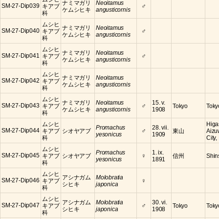
ナミマガリ
Neoitamus
♂
SM-27-Dip039
キアブ
ケムシヒキ
angusticornis
科
ムシヒ
ナミマガリ
Neoitamus
♂
SM-27-Dip040
キアブ
ケムシヒキ
angusticornis
科
ムシヒ
ナミマガリ
Neoitamus
♂
SM-27-Dip041
キアブ
ケムシヒキ
angusticornis
科
ムシヒ
ナミマガリ
Neoitamus
SM-27-Dip042
キアブ
ケムシヒキ
angusticornis
科
ムシヒ
ナミマガリ
Neoitamus
15. v.
♂
SM-27-Dip043
キアブ
Tokyo
Toky
ケムシヒキ
angusticornis
1908
科
ムシヒ
Higa
Promachus
28. vii.
♂
SM-27-Dip044
キアブ
シオヤアブ
東山
Aizu
yesonicus
1909
科
City
ムシヒ
Promachus
1. ix.
♀
SM-27-Dip045
キアブ
シオヤアブ
信州
Shin
yesonicus
1891
科
ムシヒ
アシナガム
Molobratia
♀
SM-27-Dip046
キアブ
シヒキ
japonica
科
ムシヒ
アシナガム
Molobratia
30. vi.
♂
SM-27-Dip047
キアブ
Tokyo
Toky
シヒキ
japonica
1908
科