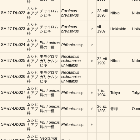
科
ムシヒ
チャイロム
Eutolmus
28. viii.
♂
SM-27-Dip022
キアブ
Nikko
Nikko
シヒキ
brevistylus
1895
科
ムシヒ
チャイロム
Eutolmus
viii.
♂
SM-27-Dip023
キアブ
Hokkaido
Hokk
シヒキ
brevistylus
1909
科
ムシヒ
Phiｌonicus
♂
SM-27-Dip024
キアブ
Philonicus
sp.
属の一種
科
ムシヒ
モモグロマ
Neoitamus
22. vii.
♀
SM-27-Dip025
キアブ
ガリケムシ
cothurnatus
Nikko
Nikko
1909
科
ヒキ
univittatus
ムシヒ
モモグロマ
Neoitamus
SM-27-Dip026
キアブ
ガリケムシ
cothurnatus
科
ヒキ
univittatus
ムシヒ
Phiｌonicus
7. ix.
♀
SM-27-Dip027
キアブ
Philonicus
sp.
Tokyo
Toky
属の一種
1904
科
ムシヒ
Phiｌonicus
26. ix.
♂
SM-27-Dip028
キアブ
Philonicus
sp.
青梅
Oume
属の一種
1893
科
ムシヒ
Phiｌonicus
♀
SM-27-Dip029
キアブ
Philonicus
sp.
属の一種
科
ムシヒ
Neoitamus