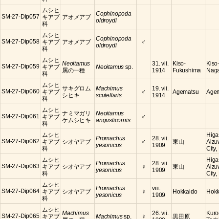
ムシヒ
Cophinopoda
SM-27-Dip057
キアブ
アオメアブ
oldroydi
科
ムシヒ
Cophinopoda
♂
SM-27-Dip058
キアブ
アオメアブ
oldroydi
科
ムシヒ
Neoitamus
31. vii.
Kiso-
Kiso
SM-27-Dip059
キアブ
Neoitamus
sp.
属の一種
1914
Fukushima
Nag
科
ムシヒ
サキグロム
Machimus
19. vii.
♂
SM-27-Dip060
キアブ
Agematsu
Agem
シヒキ
scutellaris
1914
科
ムシヒ
ナミマガリ
Neoitamus
♂
SM-27-Dip061
キアブ
ケムシヒキ
angusticornis
科
ムシヒ
Higa
Promachus
28. vii.
♂
SM-27-Dip062
キアブ
シオヤアブ
東山
Aizu
yesonicus
1909
科
City
ムシヒ
Higa
Promachus
28. vii.
♀
SM-27-Dip063
キアブ
シオヤアブ
東山
Aizu
yesonicus
1909
科
City
ムシヒ
Promachus
viii.
♀
SM-27-Dip064
キアブ
シオヤアブ
Hokkaido
Hokk
yesonicus
1909
科
ムシヒ
Machimus
26. vii.
Kuro
♀
SM-27-Dip065
キアブ
Machimus
sp.
黒田原