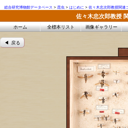
総合研究博物館データベース
>
昆虫
>
はじめに
>
佐々木忠次郎教授関連コ
佐々木忠次郎教授 
ホーム
全標本リスト
画像ギャラリー
◀︎ 戻る