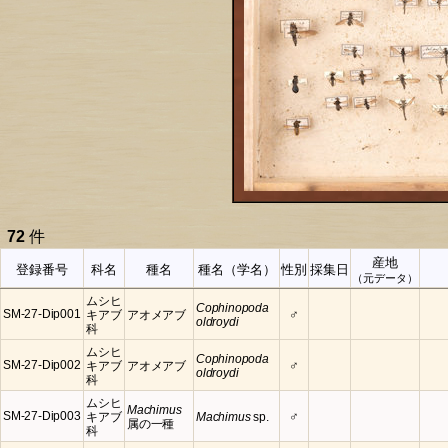
72
件
産地
登録番号
科名
種名
種名（学名）
性別
採集日
（元データ）
ムシヒ
Cophinopoda
♂
SM-27-Dip001
キアブ
アオメアブ
oldroydi
科
ムシヒ
Cophinopoda
♂
SM-27-Dip002
キアブ
アオメアブ
oldroydi
科
ムシヒ
Machimus
♂
SM-27-Dip003
キアブ
Machimus
sp.
属の一種
科