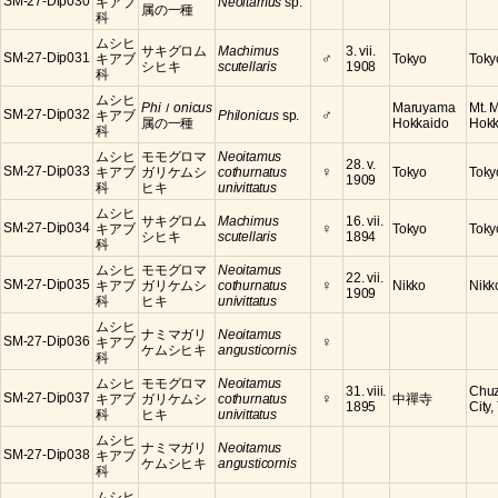
SM-27-Dip030
キアブ
Neoitamus
sp.
属の一種
科
ムシヒ
サキグロム
Machimus
3. vii.
♂
SM-27-Dip031
キアブ
Tokyo
Toky
シヒキ
scutellaris
1908
科
ムシヒ
Phiｌonicus
Maruyama
Mt. 
♂
SM-27-Dip032
キアブ
Philonicus
sp.
属の一種
Hokkaido
Hokk
科
ムシヒ
モモグロマ
Neoitamus
28. v.
♀
SM-27-Dip033
キアブ
ガリケムシ
cothurnatus
Tokyo
Toky
1909
科
ヒキ
univittatus
ムシヒ
サキグロム
Machimus
16. vii.
♀
SM-27-Dip034
キアブ
Tokyo
Toky
シヒキ
scutellaris
1894
科
ムシヒ
モモグロマ
Neoitamus
22. vii.
♀
SM-27-Dip035
キアブ
ガリケムシ
cothurnatus
Nikko
Nikko
1909
科
ヒキ
univittatus
ムシヒ
ナミマガリ
Neoitamus
♀
SM-27-Dip036
キアブ
ケムシヒキ
angusticornis
科
ムシヒ
モモグロマ
Neoitamus
31. viii.
Chuz
♀
SM-27-Dip037
キアブ
ガリケムシ
cothurnatus
中禪寺
1895
City,
科
ヒキ
univittatus
ムシヒ
ナミマガリ
Neoitamus
SM-27-Dip038
キアブ
ケムシヒキ
angusticornis
科
ムシヒ