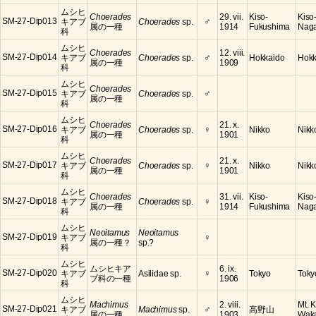
ムシヒ
Choerades
29. vii.
Kiso-
Kiso
♂
SM-27-Dip013
キアブ
Choerades
sp.
属の一種
1914
Fukushima
Nag
科
ムシヒ
Choerades
12. viii.
♂
SM-27-Dip014
キアブ
Choerades
sp.
Hokkaido
Hokk
属の一種
1909
科
ムシヒ
Choerades
♂
SM-27-Dip015
キアブ
Choerades
sp.
属の一種
科
ムシヒ
Choerades
21. x.
♀
SM-27-Dip016
キアブ
Choerades
sp.
Nikko
Nikko
属の一種
1901
科
ムシヒ
Choerades
21. x.
♀
SM-27-Dip017
キアブ
Choerades
sp.
Nikko
Nikko
属の一種
1901
科
ムシヒ
Choerades
31. vii.
Kiso-
Kiso
♀
SM-27-Dip018
キアブ
Choerades
sp.
属の一種
1914
Fukushima
Nag
科
ムシヒ
Neoitamus
Neoitamus
♀
SM-27-Dip019
キアブ
属の一種？
sp.?
科
ムシヒ
ムシヒキア
6. ix.
♀
SM-27-Dip020
キアブ
Asilidae sp.
Tokyo
Toky
ブ科の一種
1906
科
ムシヒ
Machimus
2. viii.
Mt. 
♂
SM-27-Dip021
キアブ
Machimus
sp.
高野山
属の一種
1903
Wak