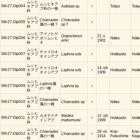
ムシヒ
ムシヒキア
♀
SM-27-Dip004
キアブ
Asilidae sp.
Tokyo
Toky
ブ科の一種
科
ムシヒ
Choerades
Choerades
♀
SM-27-Dip005
キアブ
属の一種？
sp.?
科
ムシヒ
アイノヒゲ
Grypoctonus
21. x.
♂
SM-27-Dip006
キアブ
ボソムシヒ
Nikko
Nikko
aino
1901
科
キ
ムシヒ
チャイロオ
♂
SM-27-Dip007
キアブ
Laphria rufa
Hokkaido
Hokk
オイシアブ
科
ムシヒ
チャイロオ
14. viii.
♀
SM-27-Dip008
キアブ
Laphria rufa
Hokkaido
Hokk
オイシアブ
1909
科
ムシヒ
Laphria
属
♀
SM-27-Dip009
キアブ
Laphria
sp.
の一種
科
ムシヒ
Choerades
♀
SM-27-Dip010
キアブ
Choerades
sp.
Nikko
Nikko
属の一種
科
ムシヒ
カタナクチ
Mactea
12. viii.
♂
SM-27-Dip011
キアブ
Hokkaido
Hokk
イシアブ
matsumurai
1909
科
ムシヒ
Choerades
29. vii.
Kiso-
Kiso
♂
SM-27-Dip012
キアブ
Choerades
sp.
属の一種
1914
Fukushima
Nag
科