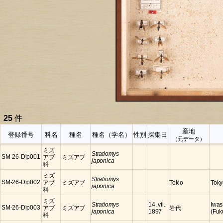
25
件
産地
登録番号
科名
種名
種名（学名）
性別
採集日
（元データ）
ミズ
Stratiomys
SM-26-Dip001
アブ
ミズアブ
japonica
科
ミズ
Stratiomys
SM-26-Dip002
アブ
ミズアブ
Tokio
Toky
japonica
科
ミズ
Stratiomys
14. vii.
Iwas
SM-26-Dip003
アブ
ミズアブ
岩代
japonica
1897
(Fuk
科