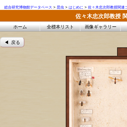
総合研究博物館データベース
>
昆虫
>
はじめに
>
佐々木忠次郎教授関連コ
佐々木忠次郎教授 
ホーム
全標本リスト
画像ギャラリー
◀︎ 戻る