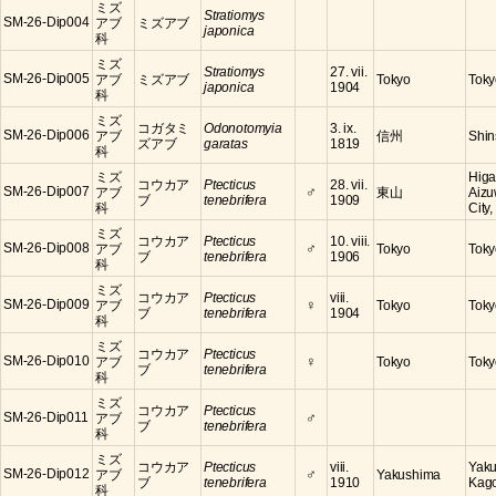
ミズ
Stratiomys
SM-26-Dip004
アブ
ミズアブ
japonica
科
ミズ
Stratiomys
27. vii.
SM-26-Dip005
アブ
ミズアブ
Tokyo
Toky
japonica
1904
科
ミズ
コガタミ
Odonotomyia
3. ix.
SM-26-Dip006
アブ
信州
Shin
ズアブ
garatas
1819
科
ミズ
Higa
コウカア
Ptecticus
28. vii.
♂
SM-26-Dip007
アブ
東山
Aiz
ブ
tenebrifera
1909
科
City
ミズ
コウカア
Ptecticus
10. viii.
♂
SM-26-Dip008
アブ
Tokyo
Toky
ブ
tenebrifera
1906
科
ミズ
コウカア
Ptecticus
viii.
♀
SM-26-Dip009
アブ
Tokyo
Toky
ブ
tenebrifera
1904
科
ミズ
コウカア
Ptecticus
♀
SM-26-Dip010
アブ
Tokyo
Toky
ブ
tenebrifera
科
ミズ
コウカア
Ptecticus
♂
SM-26-Dip011
アブ
ブ
tenebrifera
科
ミズ
コウカア
Ptecticus
viii.
Yaku
♂
SM-26-Dip012
アブ
Yakushima
ブ
tenebrifera
1910
Kag
科