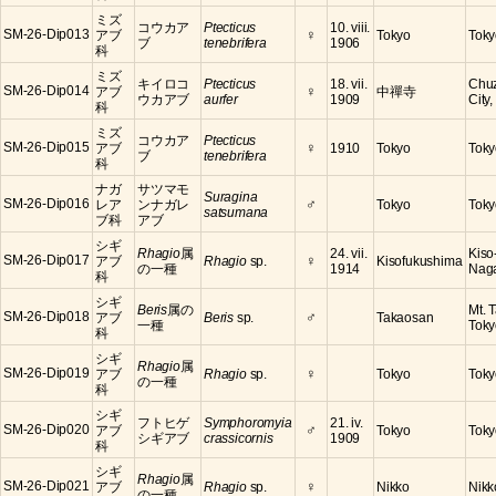
ミズ
コウカア
Ptecticus
10. viii.
♀
SM-26-Dip013
アブ
Tokyo
Toky
ブ
tenebrifera
1906
科
ミズ
キイロコ
Ptecticus
18. vii.
Chuz
♀
SM-26-Dip014
アブ
中禪寺
ウカアブ
aurfer
1909
City,
科
ミズ
コウカア
Ptecticus
♀
SM-26-Dip015
アブ
1910
Tokyo
Toky
ブ
tenebrifera
科
ナガ
サツマモ
Suragina
♂
SM-26-Dip016
レア
ンナガレ
Tokyo
Toky
satsumana
ブ科
アブ
シギ
Rhagio
属
24. vii.
Kiso
♀
SM-26-Dip017
アブ
Rhagio
sp.
Kisofukushima
の一種
1914
Nag
科
シギ
Beris
属の
Mt. 
♂
SM-26-Dip018
アブ
Beris
sp.
Takaosan
一種
Toky
科
シギ
Rhagio
属
♀
SM-26-Dip019
アブ
Rhagio
sp.
Tokyo
Toky
の一種
科
シギ
フトヒゲ
Symphoromyia
21. iv.
♂
SM-26-Dip020
アブ
Tokyo
Toky
シギアブ
crassicornis
1909
科
シギ
Rhagio
属
♀
SM-26-Dip021
アブ
Rhagio
sp.
Nikko
Nikk
の一種