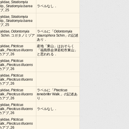
yiidae,
Stratiomyia
lp.,
Stratiomyia barea
ラベルなし．
ブ, 25
yiidae,
Stratiomyia
lp.,
Stratiomyia barea
ブ, 25
myiidae,
Odontomyia
ラベルに「
Odontomyia
Schin. コガタノミヅア
staurophora
Schin」の記述
あり．
yiidae,
Pticticus
産地「東山」はおそらく
alk.,
Ptecticus illucens
「福島県会津若松市東山」
ウカアブ, 26
と思われる．
yiidae,
Pticticus
alk.,
Ptecticus illucens
ウカアブ, 26
yiidae,
Pticticus
alk.,
Ptecticus illucens
ウカアブ, 26
yiidae,
Pticticus
ラベルに「
Ptecticus
alk.,
Ptecticus illucens
tenebrifer
Walk.」の記述あ
ウカアブ, 26
り．
yiidae,
Pticticus
alk.,
Ptecticus illucens
ラベルなし．
ウカアブ, 26
yiidae,
Pticticus
alk.,
Ptecticus illucens
ウカアブ, 26