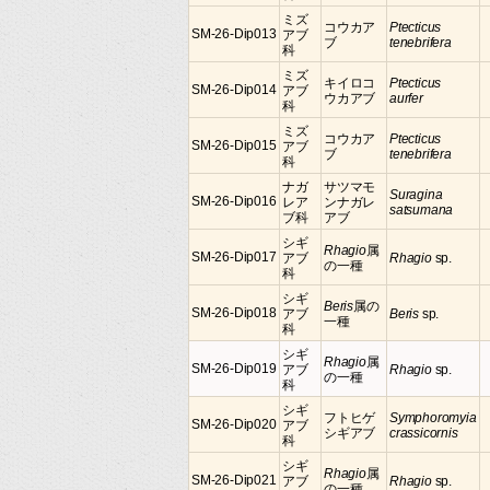
ミズ
コウカア
Ptecticus
SM-26-Dip013
アブ
ブ
tenebrifera
科
ミズ
キイロコ
Ptecticus
SM-26-Dip014
アブ
ウカアブ
aurfer
科
ミズ
コウカア
Ptecticus
SM-26-Dip015
アブ
ブ
tenebrifera
科
ナガ
サツマモ
Suragina
SM-26-Dip016
レア
ンナガレ
satsumana
ブ科
アブ
シギ
Rhagio
属
SM-26-Dip017
アブ
Rhagio
sp.
の一種
科
シギ
Beris
属の
SM-26-Dip018
アブ
Beris
sp.
一種
科
シギ
Rhagio
属
SM-26-Dip019
アブ
Rhagio
sp.
の一種
科
シギ
フトヒゲ
Symphoromyia
SM-26-Dip020
アブ
シギアブ
crassicornis
科
シギ
Rhagio
属
SM-26-Dip021
アブ
Rhagio
sp.
の一種