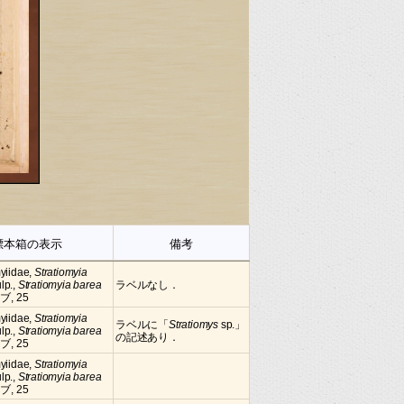
標本箱の表示
備考
yiidae,
Stratiomyia
lp.,
Stratiomyia barea
ラベルなし．
ブ, 25
yiidae,
Stratiomyia
ラベルに「
Stratiomys
sp.」
lp.,
Stratiomyia barea
の記述あり．
ブ, 25
yiidae,
Stratiomyia
lp.,
Stratiomyia barea
ブ, 25