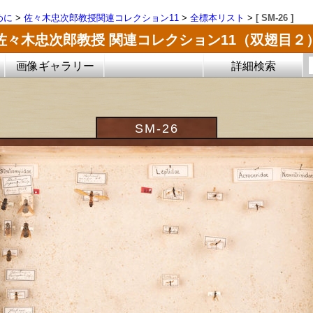
めに
>
佐々木忠次郎教授関連コレクション11
>
全標本リスト
>
[ SM-26 ]
佐々木忠次郎教授 関連コレクション11（双翅目２
画像ギャラリー
詳細検索
SM-26