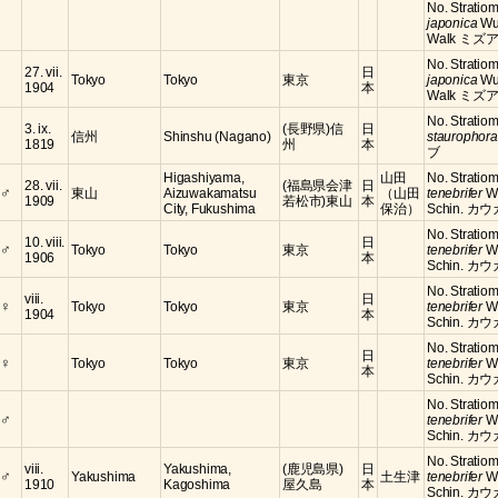
No. Stratiom
japonica
Wu
Walk ミズア
No. Stratiom
27. vii.
日
Tokyo
Tokyo
東京
japonica
Wu
1904
本
Walk ミズア
No. Stratio
3. ix.
(長野県)信
日
信州
Shinshu (Nagano)
staurophora
1819
州
本
ブ
Higashiyama,
山田
No. Stratiom
28. vii.
(福島県会津
日
♂
東山
Aizuwakamatsu
（山田
tenebrifer
W
1909
若松市)東山
本
City, Fukushima
保治）
Schin. カ
No. Stratiom
10. viii.
日
♂
Tokyo
Tokyo
東京
tenebrifer
W
1906
本
Schin. カ
No. Stratiom
viii.
日
♀
Tokyo
Tokyo
東京
tenebrifer
W
1904
本
Schin. カ
No. Stratiom
日
♀
Tokyo
Tokyo
東京
tenebrifer
W
本
Schin. カ
No. Stratiom
♂
tenebrifer
W
Schin. カ
No. Stratiom
viii.
Yakushima,
(鹿児島県)
日
♂
Yakushima
土生津
tenebrifer
W
1910
Kagoshima
屋久島
本
Schin. カ