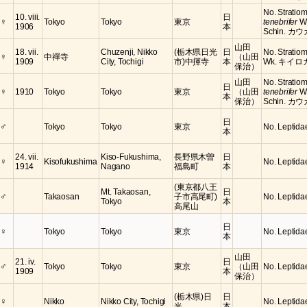
No. Stratiom
10. viii.
日
♀
Tokyo
Tokyo
東京
tenebrifer
W
1906
本
Schin. カ
山田
18. vii.
Chuzenji, Nikko
(栃木県日光
日
No. Stratio
♀
中禪寺
（山田
1909
City, Tochigi
市)中揮寺
本
Wk. キイ
保治）
山田
No. Stratiom
日
♀
1910
Tokyo
Tokyo
東京
（山田
tenebrifer
W
本
保治）
Schin. カ
日
♂
Tokyo
Tokyo
東京
No. Leptidae
本
24. vii.
Kiso-Fukushima,
長野県木曽
日
♀
Kisofukushima
No. Leptida
1914
Nagano
福島町
本
(東京都八王
Mt. Takaosan,
日
♂
Takaosan
子市高尾町)
No. Leptida
Tokyo
本
高尾山
日
♀
Tokyo
Tokyo
東京
No. Leptida
本
山田
21. iv.
日
♂
Tokyo
Tokyo
東京
（山田
No. Leptida
1909
本
保治）
(栃木県)日
日
♀
Nikko
Nikko City, Tochigi
No. Leptida
光
本