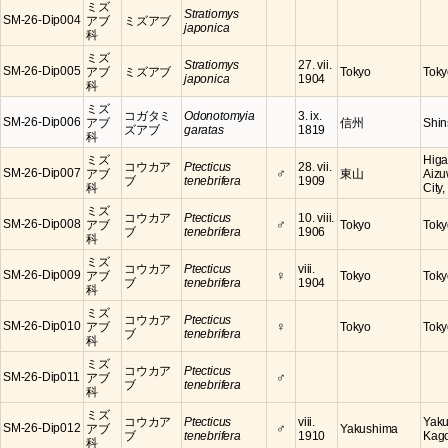
ミズ
Stratiomys
SM-26-Dip004
アブ
ミズアブ
japonica
科
ミズ
Stratiomys
27. vii.
SM-26-Dip005
アブ
ミズアブ
Tokyo
Toky
japonica
1904
科
ミズ
コガタミ
Odonotomyia
3. ix.
SM-26-Dip006
アブ
信州
Shin
ズアブ
garatas
1819
科
ミズ
Higa
コウカア
Ptecticus
28. vii.
♂
SM-26-Dip007
アブ
東山
Aiz
ブ
tenebrifera
1909
科
City
ミズ
コウカア
Ptecticus
10. viii.
♂
SM-26-Dip008
アブ
Tokyo
Toky
ブ
tenebrifera
1906
科
ミズ
コウカア
Ptecticus
viii.
♀
SM-26-Dip009
アブ
Tokyo
Toky
ブ
tenebrifera
1904
科
ミズ
コウカア
Ptecticus
♀
SM-26-Dip010
アブ
Tokyo
Toky
ブ
tenebrifera
科
ミズ
コウカア
Ptecticus
♂
SM-26-Dip011
アブ
ブ
tenebrifera
科
ミズ
コウカア
Ptecticus
viii.
Yaku
♂
SM-26-Dip012
アブ
Yakushima
ブ
tenebrifera
1910
Kag
科