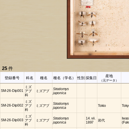
25
件
産地
登録番号
科名
種名
種名（学名）
性別
採集日
（元データ）
ミズ
Stratiomys
SM-26-Dip001
アブ
ミズアブ
japonica
科
ミズ
Stratiomys
SM-26-Dip002
アブ
ミズアブ
Tokio
Toky
japonica
科
ミズ
Stratiomys
14. vii.
Iwas
SM-26-Dip003
アブ
ミズアブ
岩代
japonica
1897
(Fuk
科