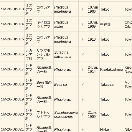
ミズ
コウカア
Ptecticus
10. viii.
♀
SM-26-Dip013
アブ
Tokyo
Toky
ブ
tenebrifera
1906
科
ミズ
キイロコ
Ptecticus
18. vii.
Chuz
♀
SM-26-Dip014
アブ
中禪寺
ウカアブ
aurfer
1909
City,
科
ミズ
コウカア
Ptecticus
♀
SM-26-Dip015
アブ
1910
Tokyo
Toky
ブ
tenebrifera
科
ナガ
サツマモ
Suragina
♂
SM-26-Dip016
レア
ンナガレ
Tokyo
Toky
satsumana
ブ科
アブ
シギ
Rhagio
属
24. vii.
Kiso
♀
SM-26-Dip017
アブ
Rhagio
sp.
Kisofukushima
の一種
1914
Nag
科
シギ
Beris
属の
Mt. 
♂
SM-26-Dip018
アブ
Beris
sp.
Takaosan
一種
Toky
科
シギ
Rhagio
属
♀
SM-26-Dip019
アブ
Rhagio
sp.
Tokyo
Toky
の一種
科
シギ
フトヒゲ
Symphoromyia
21. iv.
♂
SM-26-Dip020
アブ
Tokyo
Toky
シギアブ
crassicornis
1909
科
シギ
Rhagio
属
♀
SM-26-Dip021
アブ
Rhagio
sp.
Nikko
Nikk
の一種