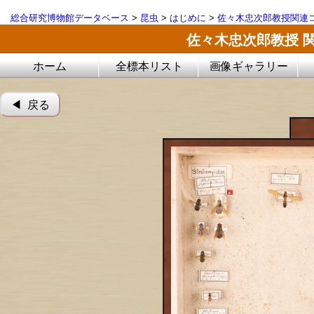
総合研究博物館データベース
>
昆虫
>
はじめに
>
佐々木忠次郎教授関連コ
佐々木忠次郎教授 
ホーム
全標本リスト
画像ギャラリー
◀︎ 戻る