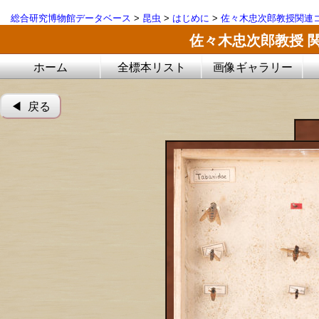
総合研究博物館データベース
>
昆虫
>
はじめに
>
佐々木忠次郎教授関連コ
佐々木忠次郎教授 
ホーム
全標本リスト
画像ギャラリー
◀︎ 戻る