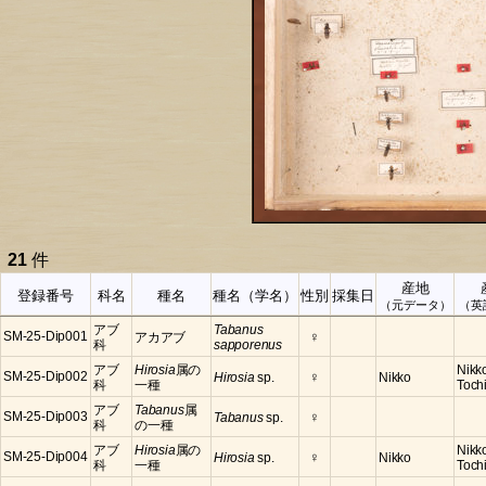
21
件
産地
登録番号
科名
種名
種名（学名）
性別
採集日
（元データ）
（英
アブ
Tabanus
♀
SM-25-Dip001
アカアブ
科
sapporenus
アブ
Hirosia
属の
Nikko
♀
SM-25-Dip002
Hirosia
sp.
Nikko
科
一種
Tochi
アブ
Tabanus
属
♀
SM-25-Dip003
Tabanus
sp.
科
の一種
アブ
Hirosia
属の
Nikko
♀
SM-25-Dip004
Hirosia
sp.
Nikko
科
一種
Tochi