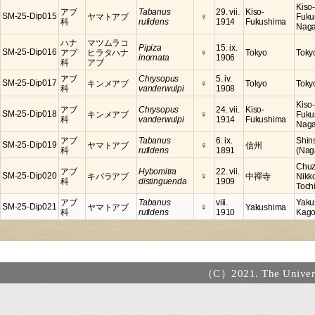
Kiso-
アブ
Tabanus
29. vii.
Kiso-
♀
SM-25-Dip015
ヤマトアブ
Fuku
科
rufidens
1914
Fukushima
Nag
ハナ
マツムラコ
Pipiza
15. ix.
♀
SM-25-Dip016
アブ
ヒラタハナ
Tokyo
Toky
inornata
1906
科
アブ
アブ
Chrysopus
5. iv.
♀
SM-25-Dip017
キンメアブ
Tokyo
Toky
科
vanderwulpi
1908
Kiso-
アブ
Chrysopus
24. vii.
Kiso-
♀
SM-25-Dip018
キンメアブ
Fuku
科
vanderwulpi
1914
Fukushima
Nag
アブ
Tabanus
6. ix.
Shin
♀
SM-25-Dip019
ヤマトアブ
信州
科
rufidens
1891
(Nag
Chuz
アブ
Hybomitra
22. vii.
♀
SM-25-Dip020
キバラアブ
中禪寺
Nikko
科
distinguenda
1909
Tochi
アブ
Tabanus
viii.
Yaku
♀
SM-25-Dip021
ヤマトアブ
Yakushima
科
rufidens
1910
Kago
（C）2021. The Universi