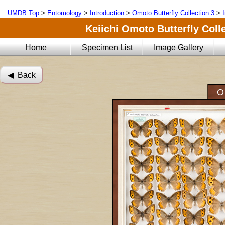
UMDB Top
>
Entomology
>
Introduction
>
Omoto Butterfly Collection 3
>
Keiichi Omoto Butterfly Coll
Home
Specimen List
Image Gallery
◀︎ Back
O