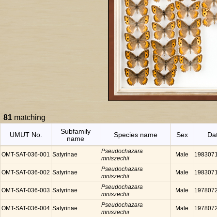
81
matching
Subfamily
UMUT No.
Species name
Sex
Da
name
Pseudochazara
OMT-SAT-036-001
Satyrinae
Male
198307
mniszechii
Pseudochazara
OMT-SAT-036-002
Satyrinae
Male
198307
mniszechii
Pseudochazara
OMT-SAT-036-003
Satyrinae
Male
197807
mniszechii
Pseudochazara
OMT-SAT-036-004
Satyrinae
Male
197807
mniszechii