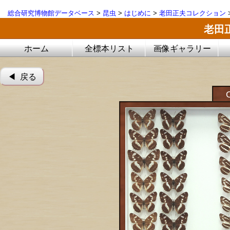
総合研究博物館データベース
>
昆虫
>
はじめに
>
老田正夫コレクション
老田
ホーム
全標本リスト
画像ギャラリー
◀︎ 戻る