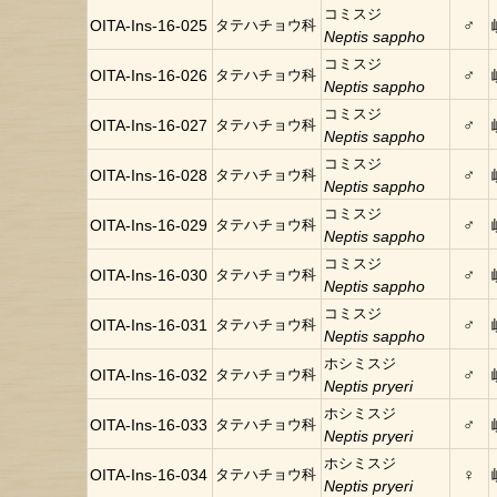
コミスジ
♂
OITA-Ins-16-025
タテハチョウ科
Neptis sappho
コミスジ
♂
OITA-Ins-16-026
タテハチョウ科
Neptis sappho
コミスジ
♂
OITA-Ins-16-027
タテハチョウ科
Neptis sappho
コミスジ
♂
OITA-Ins-16-028
タテハチョウ科
Neptis sappho
コミスジ
♂
OITA-Ins-16-029
タテハチョウ科
Neptis sappho
コミスジ
♂
OITA-Ins-16-030
タテハチョウ科
Neptis sappho
コミスジ
♂
OITA-Ins-16-031
タテハチョウ科
Neptis sappho
ホシミスジ
♂
OITA-Ins-16-032
タテハチョウ科
Neptis pryeri
ホシミスジ
♂
OITA-Ins-16-033
タテハチョウ科
Neptis pryeri
ホシミスジ
♀
OITA-Ins-16-034
タテハチョウ科
Neptis pryeri