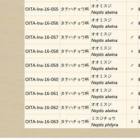
オオミスジ
♂
OITA-Ins-16-055
タテハチョウ科
Neptis alwina
オオミスジ
♂
OITA-Ins-16-056
タテハチョウ科
Neptis alwina
オオミスジ
♂
OITA-Ins-16-057
タテハチョウ科
Neptis alwina
オオミスジ
♀
OITA-Ins-16-058
タテハチョウ科
Neptis alwina
オオミスジ
♂
OITA-Ins-16-059
タテハチョウ科
Neptis alwina
オオミスジ
♂
OITA-Ins-16-060
タテハチョウ科
Neptis alwina
オオミスジ
♂
OITA-Ins-16-061
タテハチョウ科
Neptis alwina
オオミスジ
♂
OITA-Ins-16-062
タテハチョウ科
Neptis alwina
ミスジチョウ
♀
OITA-Ins-16-063
タテハチョウ科
Neptis philyra