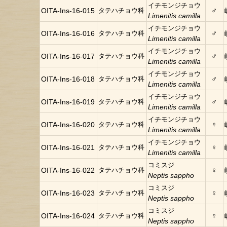
イチモンジチョウ
♂
OITA-Ins-16-015
タテハチョウ科
Limenitis camilla
イチモンジチョウ
♂
OITA-Ins-16-016
タテハチョウ科
Limenitis camilla
イチモンジチョウ
♂
OITA-Ins-16-017
タテハチョウ科
Limenitis camilla
イチモンジチョウ
♂
OITA-Ins-16-018
タテハチョウ科
Limenitis camilla
イチモンジチョウ
♂
OITA-Ins-16-019
タテハチョウ科
Limenitis camilla
イチモンジチョウ
♀
OITA-Ins-16-020
タテハチョウ科
Limenitis camilla
イチモンジチョウ
♀
OITA-Ins-16-021
タテハチョウ科
Limenitis camilla
コミスジ
♀
OITA-Ins-16-022
タテハチョウ科
Neptis sappho
コミスジ
♀
OITA-Ins-16-023
タテハチョウ科
Neptis sappho
コミスジ
♀
OITA-Ins-16-024
タテハチョウ科
Neptis sappho