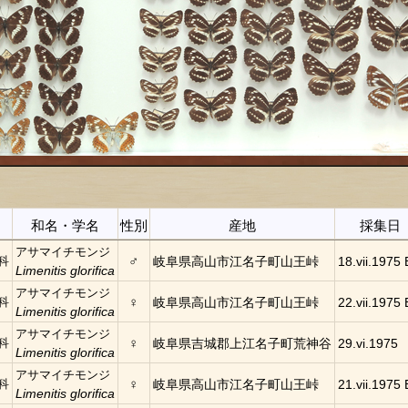
和名・学名
性別
産地
採集日
アサマイチモンジ
♂
科
岐阜県高山市江名子町山王峠
18.vii.1975 
Limenitis glorifica
アサマイチモンジ
♀
科
岐阜県高山市江名子町山王峠
22.vii.1975 
Limenitis glorifica
アサマイチモンジ
♀
科
岐阜県吉城郡上江名子町荒神谷
29.vi.1975
Limenitis glorifica
アサマイチモンジ
♀
科
岐阜県高山市江名子町山王峠
21.vii.1975 
Limenitis glorifica