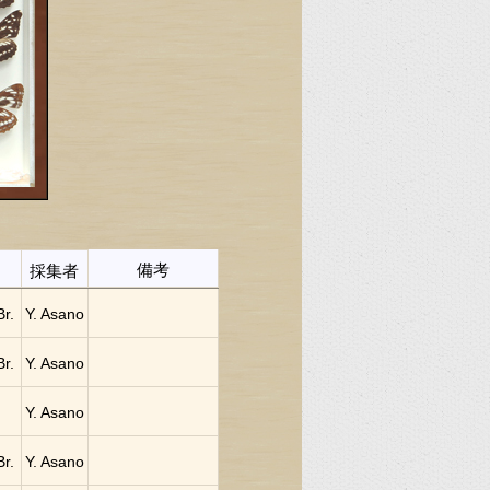
備考
採集者
Br.
Y. Asano
Br.
Y. Asano
Y. Asano
Br.
Y. Asano