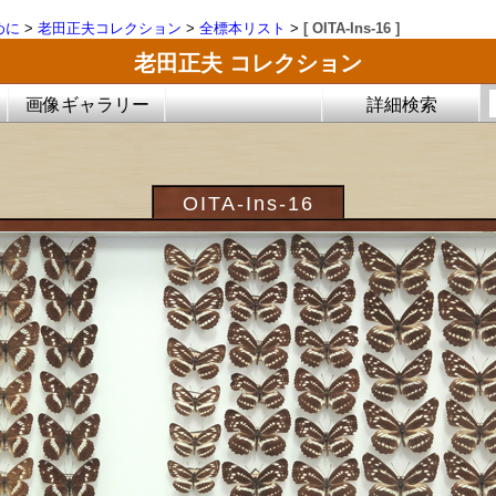
めに
>
老田正夫コレクション
>
全標本リスト
>
[ OITA-Ins-16 ]
老田正夫 コレクション
画像ギャラリー
詳細検索
OITA-Ins-16