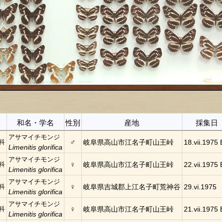
和名・学名
性別
産地
採集日
アサマイチモンジ
♂
科
岐阜県高山市江名子町山王峠
18.vii.1975 
Limenitis glorifica
アサマイチモンジ
♀
科
岐阜県高山市江名子町山王峠
22.vii.1975 
Limenitis glorifica
アサマイチモンジ
♀
科
岐阜県吉城郡上江名子町荒神谷
29.vi.1975
Limenitis glorifica
アサマイチモンジ
♀
科
岐阜県高山市江名子町山王峠
21.vii.1975 
Limenitis glorifica