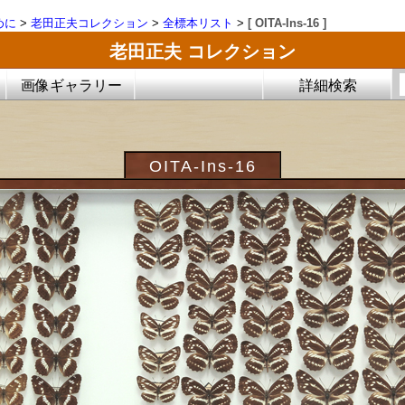
めに
>
老田正夫コレクション
>
全標本リスト
>
[ OITA-Ins-16 ]
老田正夫 コレクション
画像ギャラリー
詳細検索
OITA-Ins-16