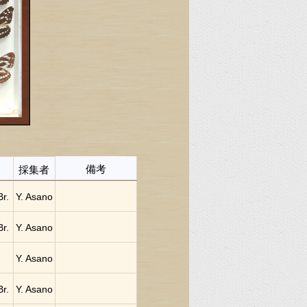
備考
採集者
Br.
Y. Asano
Br.
Y. Asano
Y. Asano
Br.
Y. Asano