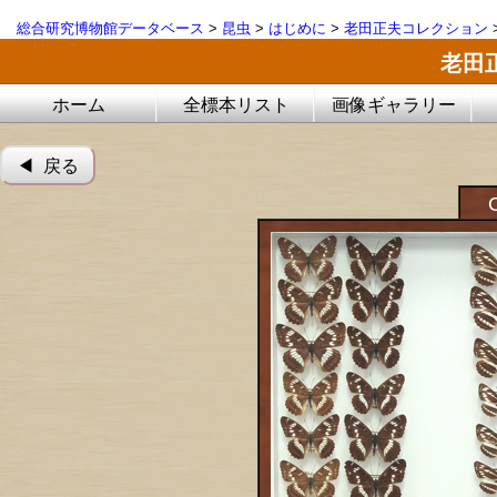
総合研究博物館データベース
>
昆虫
>
はじめに
>
老田正夫コレクション
老田
ホーム
全標本リスト
画像ギャラリー
◀︎ 戻る