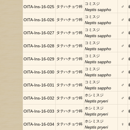
コミスジ
♂
OITA-Ins-16-025
タテハチョウ科
Neptis sappho
コミスジ
♂
OITA-Ins-16-026
タテハチョウ科
Neptis sappho
コミスジ
♂
OITA-Ins-16-027
タテハチョウ科
Neptis sappho
コミスジ
♂
OITA-Ins-16-028
タテハチョウ科
Neptis sappho
コミスジ
♂
OITA-Ins-16-029
タテハチョウ科
Neptis sappho
コミスジ
♂
OITA-Ins-16-030
タテハチョウ科
Neptis sappho
コミスジ
♂
OITA-Ins-16-031
タテハチョウ科
Neptis sappho
ホシミスジ
♂
OITA-Ins-16-032
タテハチョウ科
Neptis pryeri
ホシミスジ
♂
OITA-Ins-16-033
タテハチョウ科
Neptis pryeri
ホシミスジ
♀
OITA-Ins-16-034
タテハチョウ科
Neptis pryeri