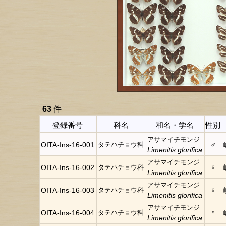
63
件
登録番号
科名
和名・学名
性別
アサマイチモンジ
♂
OITA-Ins-16-001
タテハチョウ科
Limenitis glorifica
アサマイチモンジ
♀
OITA-Ins-16-002
タテハチョウ科
Limenitis glorifica
アサマイチモンジ
♀
OITA-Ins-16-003
タテハチョウ科
Limenitis glorifica
アサマイチモンジ
♀
OITA-Ins-16-004
タテハチョウ科
Limenitis glorifica