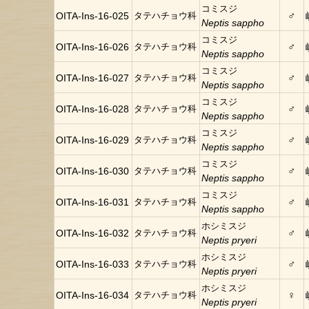
コミスジ
♂
OITA-Ins-16-025
タテハチョウ科
Neptis sappho
コミスジ
♂
OITA-Ins-16-026
タテハチョウ科
Neptis sappho
コミスジ
♂
OITA-Ins-16-027
タテハチョウ科
Neptis sappho
コミスジ
♂
OITA-Ins-16-028
タテハチョウ科
Neptis sappho
コミスジ
♂
OITA-Ins-16-029
タテハチョウ科
Neptis sappho
コミスジ
♂
OITA-Ins-16-030
タテハチョウ科
Neptis sappho
コミスジ
♂
OITA-Ins-16-031
タテハチョウ科
Neptis sappho
ホシミスジ
♂
OITA-Ins-16-032
タテハチョウ科
Neptis pryeri
ホシミスジ
♂
OITA-Ins-16-033
タテハチョウ科
Neptis pryeri
ホシミスジ
♀
OITA-Ins-16-034
タテハチョウ科
Neptis pryeri