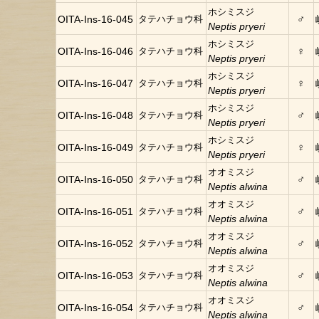
ホシミスジ
♂
OITA-Ins-16-045
タテハチョウ科
Neptis pryeri
ホシミスジ
♀
OITA-Ins-16-046
タテハチョウ科
Neptis pryeri
ホシミスジ
♀
OITA-Ins-16-047
タテハチョウ科
Neptis pryeri
ホシミスジ
♂
OITA-Ins-16-048
タテハチョウ科
Neptis pryeri
ホシミスジ
♀
OITA-Ins-16-049
タテハチョウ科
Neptis pryeri
オオミスジ
♂
OITA-Ins-16-050
タテハチョウ科
Neptis alwina
オオミスジ
♂
OITA-Ins-16-051
タテハチョウ科
Neptis alwina
オオミスジ
♂
OITA-Ins-16-052
タテハチョウ科
Neptis alwina
オオミスジ
♂
OITA-Ins-16-053
タテハチョウ科
Neptis alwina
オオミスジ
♂
OITA-Ins-16-054
タテハチョウ科
Neptis alwina