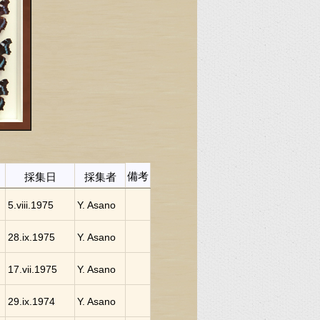
備考
採集日
採集者
5.viii.1975
Y. Asano
28.ix.1975
Y. Asano
17.vii.1975
Y. Asano
29.ix.1974
Y. Asano