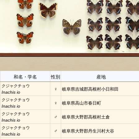
和名・学名
性別
産地
クジャクチョウ
♀
岐阜県吉城郡高根村小日和田
Inachis io
クジャクチョウ
♀
岐阜県高山市春日町
Inachis io
クジャクチョウ
♂
岐阜県大野郡高根村土倉
Inachis io
クジャクチョウ
♂
岐阜県大野郡丹生川村大谷
Inachis io