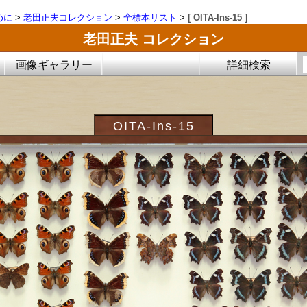
めに
>
老田正夫コレクション
>
全標本リスト
>
[ OITA-Ins-15 ]
老田正夫 コレクション
画像ギャラリー
詳細検索
OITA-Ins-15