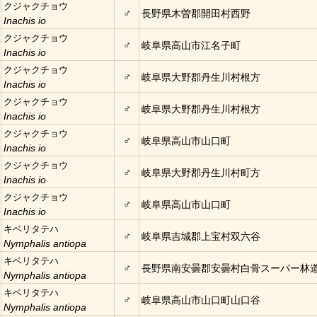
クジャクチョウ
♂
長野県木曽郡開田村西野
Inachis io
クジャクチョウ
♂
岐阜県高山市江名子町
Inachis io
クジャクチョウ
♂
岐阜県大野郡丹生川村根方
Inachis io
クジャクチョウ
♂
岐阜県大野郡丹生川村根方
Inachis io
クジャクチョウ
♂
岐阜県高山市山口町
Inachis io
クジャクチョウ
♂
岐阜県大野郡丹生川村町方
Inachis io
クジャクチョウ
♂
岐阜県高山市山口町
Inachis io
キベリタテハ
♂
岐阜県吉城郡上宝村双六谷
Nymphalis antiopa
キベリタテハ
♂
長野県南安曇郡安曇村白骨スーパー林
Nymphalis antiopa
キベリタテハ
♂
岐阜県高山市山口町山口谷
Nymphalis antiopa