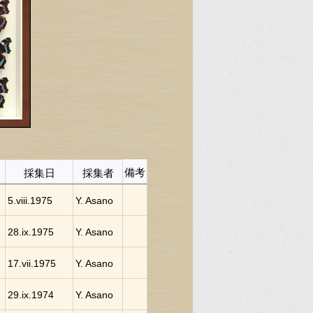
備考
採集日
採集者
5.viii.1975
Y. Asano
28.ix.1975
Y. Asano
17.vii.1975
Y. Asano
29.ix.1974
Y. Asano