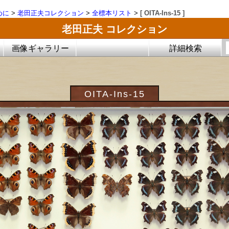
めに
>
老田正夫コレクション
>
全標本リスト
>
[ OITA-Ins-15 ]
老田正夫 コレクション
画像ギャラリー
詳細検索
OITA-Ins-15