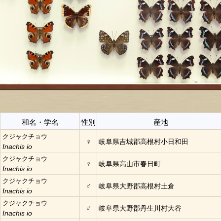
和名・学名
性別
産地
クジャクチョウ
♀
岐阜県吉城郡高根村小日和田
Inachis io
クジャクチョウ
♀
岐阜県高山市春日町
Inachis io
クジャクチョウ
♂
岐阜県大野郡高根村土倉
Inachis io
クジャクチョウ
♂
岐阜県大野郡丹生川村大谷
Inachis io