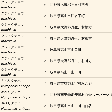
クジャクチョウ
♂
長野県木曽郡開田村西野
Inachis io
クジャクチョウ
♂
岐阜県高山市江名子町
Inachis io
クジャクチョウ
♂
岐阜県大野郡丹生川村根方
Inachis io
クジャクチョウ
♂
岐阜県大野郡丹生川村根方
Inachis io
クジャクチョウ
♂
岐阜県高山市山口町
Inachis io
クジャクチョウ
♂
岐阜県大野郡丹生川村町方
Inachis io
クジャクチョウ
♂
岐阜県高山市山口町
Inachis io
キベリタテハ
♂
岐阜県吉城郡上宝村双六谷
Nymphalis antiopa
キベリタテハ
♂
長野県南安曇郡安曇村白骨スーパー林
Nymphalis antiopa
キベリタテハ
♂
岐阜県高山市山口町山口谷
Nymphalis antiopa