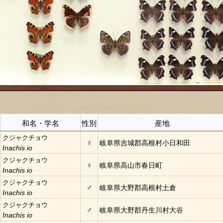
和名・学名
性別
産地
クジャクチョウ
♀
岐阜県吉城郡高根村小日和田
Inachis io
クジャクチョウ
♀
岐阜県高山市春日町
Inachis io
クジャクチョウ
♂
岐阜県大野郡高根村土倉
Inachis io
クジャクチョウ
♂
岐阜県大野郡丹生川村大谷
Inachis io