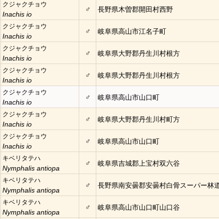
クジャクチョウ
♂
長野県木曽郡開田村西野
Inachis io
クジャクチョウ
♂
岐阜県高山市江名子町
Inachis io
クジャクチョウ
♂
岐阜県大野郡丹生川村根方
Inachis io
クジャクチョウ
♂
岐阜県大野郡丹生川村根方
Inachis io
クジャクチョウ
♂
岐阜県高山市山口町
Inachis io
クジャクチョウ
♂
岐阜県大野郡丹生川村町方
Inachis io
クジャクチョウ
♂
岐阜県高山市山口町
Inachis io
キベリタテハ
♂
岐阜県吉城郡上宝村双六谷
Nymphalis antiopa
キベリタテハ
♂
長野県南安曇郡安曇村白骨スーパー林
Nymphalis antiopa
キベリタテハ
♂
岐阜県高山市山口町山口谷
Nymphalis antiopa