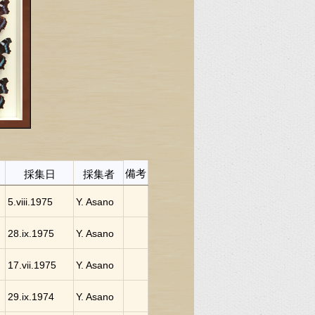
備考
採集日
採集者
5.viii.1975
Y. Asano
28.ix.1975
Y. Asano
17.vii.1975
Y. Asano
29.ix.1974
Y. Asano