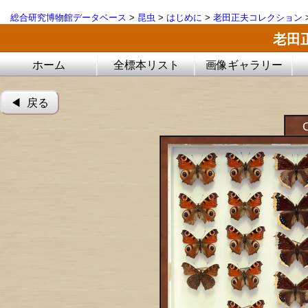
総合研究博物館データベース
>
昆虫
>
はじめに
>
老田正夫コレクション
老田
ホーム
全標本リスト
画像ギャラリー
◀︎ 戻る