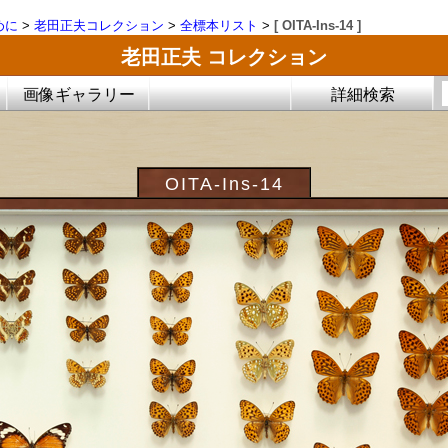
めに
>
老田正夫コレクション
>
全標本リスト
>
[ OITA-Ins-14 ]
老田正夫 コレクション
画像ギャラリー
詳細検索
OITA-Ins-14