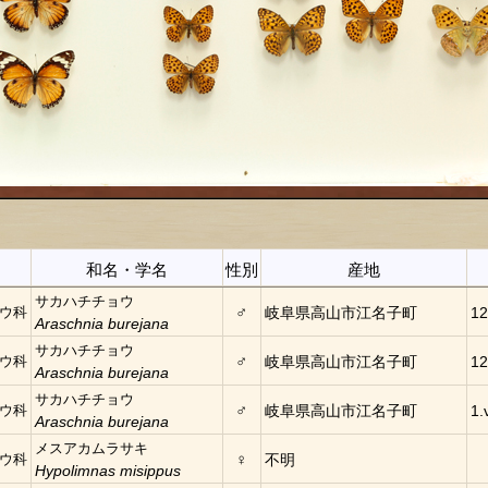
和名・学名
性別
産地
サカハチチョウ
♂
ウ科
岐阜県高山市江名子町
12
Araschnia burejana
サカハチチョウ
♂
ウ科
岐阜県高山市江名子町
12
Araschnia burejana
サカハチチョウ
♂
ウ科
岐阜県高山市江名子町
1.
Araschnia burejana
メスアカムラサキ
♀
ウ科
不明
Hypolimnas misippus