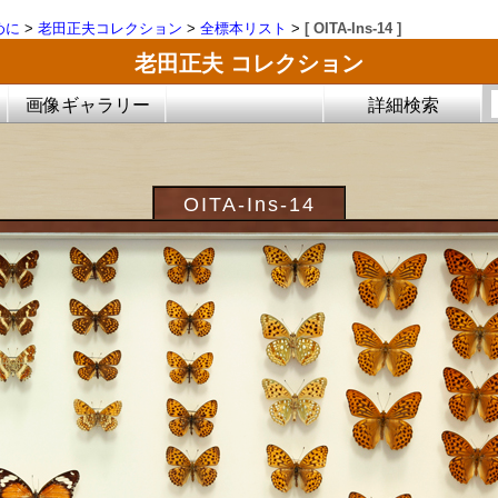
めに
>
老田正夫コレクション
>
全標本リスト
>
[ OITA-Ins-14 ]
老田正夫 コレクション
画像ギャラリー
詳細検索
OITA-Ins-14