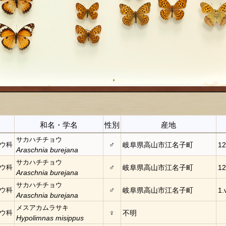
和名・学名
性別
産地
サカハチチョウ
♂
ウ科
岐阜県高山市江名子町
12
Araschnia burejana
サカハチチョウ
♂
ウ科
岐阜県高山市江名子町
12
Araschnia burejana
サカハチチョウ
♂
ウ科
岐阜県高山市江名子町
1.
Araschnia burejana
メスアカムラサキ
♀
ウ科
不明
Hypolimnas misippus