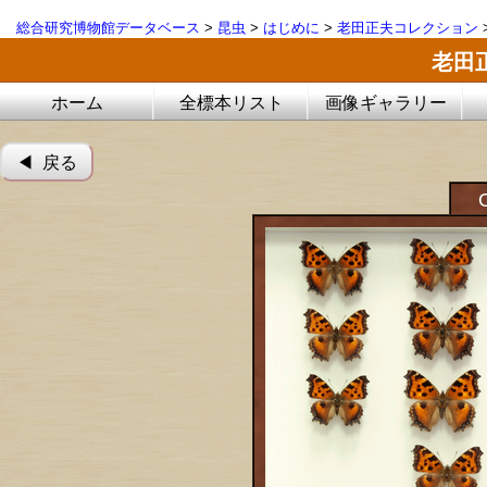
総合研究博物館データベース
>
昆虫
>
はじめに
>
老田正夫コレクション
老田
ホーム
全標本リスト
画像ギャラリー
◀︎ 戻る