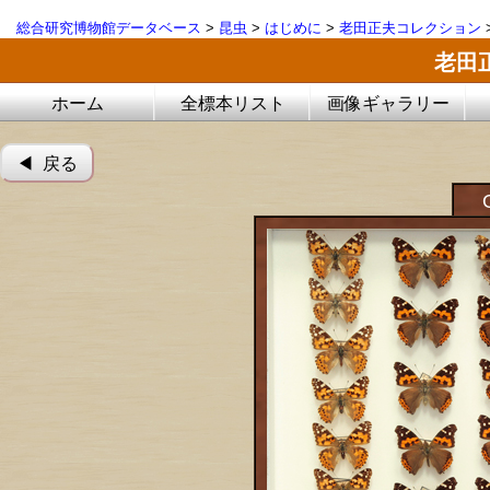
総合研究博物館データベース
>
昆虫
>
はじめに
>
老田正夫コレクション
老田
ホーム
全標本リスト
画像ギャラリー
◀︎ 戻る