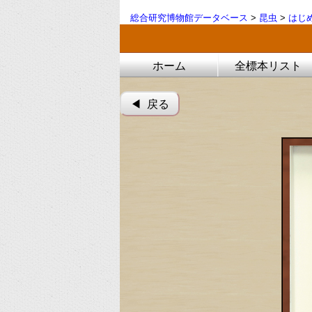
総合研究博物館データベース
>
昆虫
>
はじ
ホーム
全標本リスト
◀︎ 戻る