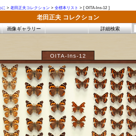
めに
>
老田正夫コレクション
>
全標本リスト
>
[ OITA-Ins-12 ]
老田正夫 コレクション
画像ギャラリー
詳細検索
OITA-Ins-12