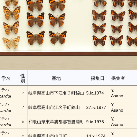
性
・学名
産地
採集日
採集者
別
タテハ
Y.
♂
岐阜県高山市下江名子町錦山
5.ix.1974
Asano
cardui
タテハ
Y.
♂
岐阜県高山市江名子町錦山
27.iv.1977
Asano
cardui
タテハ
Y.
♀
和歌山県東牟婁郡那智勝浦町
9.ix.1975
Asano
cardui
タテハ
Y.
♀
岐阜県高山市山口町
14.x.1974