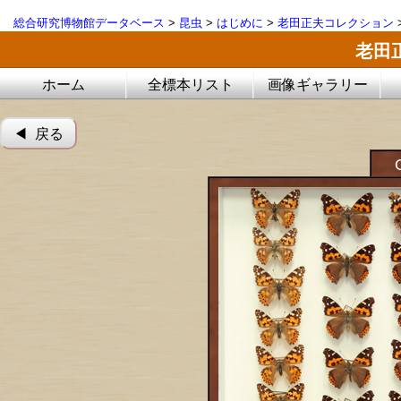
総合研究博物館データベース
>
昆虫
>
はじめに
>
老田正夫コレクション
老田
ホーム
全標本リスト
画像ギャラリー
◀︎ 戻る