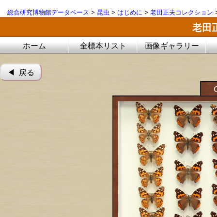
総合研究博物館データベース
>
昆虫
>
はじめに
>
老田正夫コレクション
老田
ホーム
全標本リスト
画像ギャラリー
◀︎ 戻る