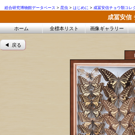
総合研究博物館データベース
>
昆虫
>
はじめに
>
成冨安信チョウ類コレ
成冨安信
ホーム
全標本リスト
画像ギャラリー
◀︎ 戻る