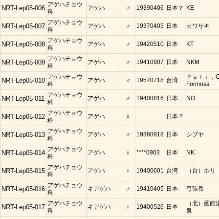
アゲハチョウ
NRT-Lep05-006
アゲハ
♂
19390406
日本？
KE
科
アゲハチョウ
NRT-Lep05-007
アゲハ
♂
19370405
日本
カワサキ
科
アゲハチョウ
NRT-Lep05-008
アゲハ
♂
19420510
日本
KT
科
アゲハチョウ
NRT-Lep05-009
アゲハ
♂
19410907
日本
NKM
科
アゲハチョウ
Ｐｕｌｉ，C
NRT-Lep05-010
アゲハ
♂
19570718
台湾
科
Formosa
アゲハチョウ
NRT-Lep05-011
アゲハ
♂
19400816
日本
NO
科
アゲハチョウ
NRT-Lep05-012
アゲハ
♀
日本？
科
アゲハチョウ
NRT-Lep05-013
アゲハ
♂
19380918
日本
シブヤ
科
アゲハチョウ
NRT-Lep05-014
アゲハ
♀
****0903
日本
NK
科
アゲハチョウ
NRT-Lep05-015
アゲハ
♀
19400601
台湾
（台）ホリ
科
アゲハチョウ
NRT-Lep05-016
キアゲハ
♂
19410405
日本
弓張岳
科
アゲハチョウ
（北）函館
NRT-Lep05-017
キアゲハ
♀
19400526
日本
科
泉