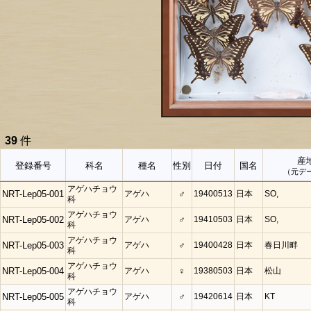
39
件
産
登録番号
科名
種名
性別
日付
国名
（元デ
アゲハチョウ
NRT-Lep05-001
アゲハ
♂
19400513
日本
SO,
科
アゲハチョウ
NRT-Lep05-002
アゲハ
♂
19410503
日本
SO,
科
アゲハチョウ
NRT-Lep05-003
アゲハ
♂
19400428
日本
春日川畔
科
アゲハチョウ
NRT-Lep05-004
アゲハ
♀
19380503
日本
松山
科
アゲハチョウ
NRT-Lep05-005
アゲハ
♂
19420614
日本
KT
科